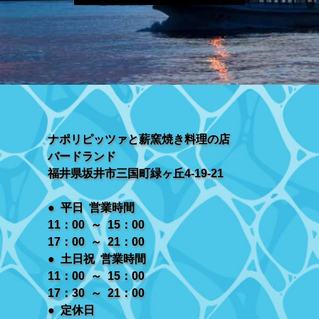
ナポリピッツァと薪窯焼き料理の店
バードランド
福井県坂井市三国町緑ヶ丘4-19-21
● 平日 営業時間
11：00 ～ 15：00
17：00 ～ 21：00
● 土日祝 営業時間
11：00 ～ 15：00
17：30 ～ 21：00
● 定休日